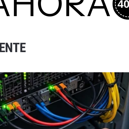
HORA
40%
Secadoras
Sillas
Cobertores
Escritorios
Juguetes
Consolas
Productos
E
N
T
E
Mochilas
Bolsos
Cargadores Computación
Maletines
Cargadores Móviles
Accesorios Computadoras
Cámaras
Accesorios Celulares
Altavoces & Auriculares
Unidades Flash USB
Módulos Ram
de Computación
de Audio y Video
Alfombrillas
de Red
Ratones
de Poder
Teclados