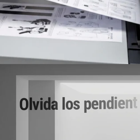
IMPRESORAS
t
n
e
i
d
n
e
p
s
o
l
a
d
i
v
l
O