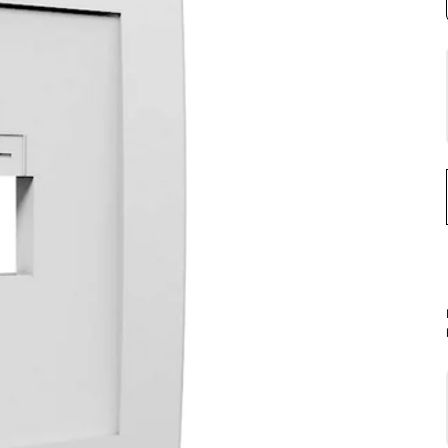
Implementación de páginas empresarial
Comercios Electrónicos
Navegación segura
Software gastronómico
Ciberseguridad
Tecnología médica
Protección a equipo de telecomunicacio
Equipos y hardware
Capacitaciones
Protección a equipo doméstico e industri
Capacitaciones
Soluciones de protección a sistemas de
Asistencia técnica
Energía y sistemas de respaldo
Equipo y protectores Eléctricos
Respaldo a sistemas monofásicos
Respaldo a sistemas trifásicos
Garantías externas