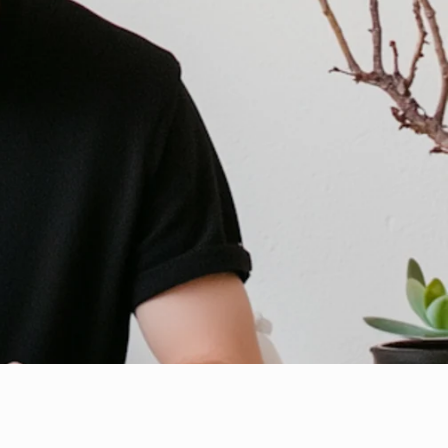
EPSON
Lexmark
Existencias bajas:
En stock
2 unidades
Tanque de Mantenimiento