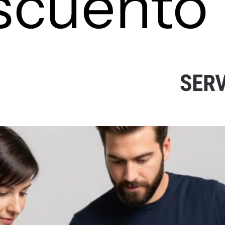
cuento
Placa de Pared KEYSTONE 1
SERVICIO Nexxt
$2.00
S
E
R