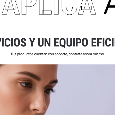
A
APLICA
V
I
C
I
O
S
Y
U
N
E
Q
U
I
P
O
E
F
I
C
I
Tus productos cuentan con soporte, contrata ahora mismo.