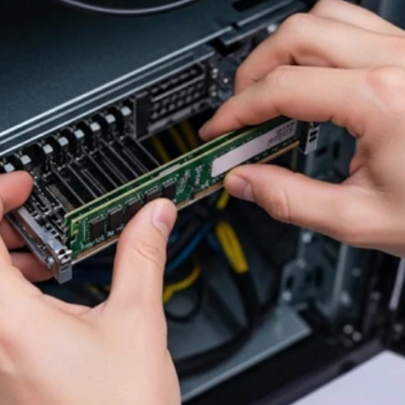
de Red
Cables de Celular
Cables audio y video
Computación