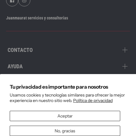
$349.00
$390.00
Canon
Juanmaurat servicios y consultorías
Impresora Canon PIXMA G3170 Mu
$377.24
$396.10
CONTACTO
AYUDA
PAGOS
Tu privacidad es importante para nosotros
Usamos cookies y tecnologías similares para ofrecer la mejor
SUSCRÍBETE
experiencia en nuestro sitio web.
Política de privacidad
Aceptar
$ USD / ES
No, gracias
Política de reembolso
Política de privacidad
Términos del servicio