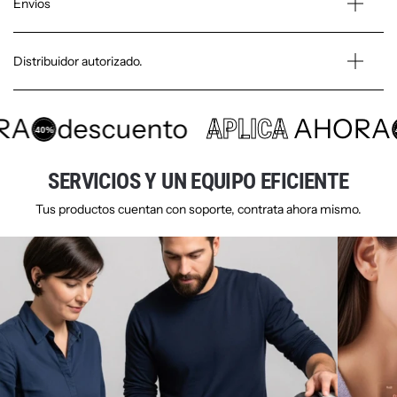
Envíos
Distribuidor autorizado.
RA
descuento
AHORA
APLICA
40%
SERVICIOS Y UN EQUIPO EFICIENTE
HP ScanJet Pro 2600 f1 (20G05A)
Tus productos cuentan con soporte, contrata ahora mismo.
$367.14
$403.85