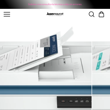
Saltar al
écnica y elija sin errores.
conteni
Envíos Ecuador vía Servientr
do