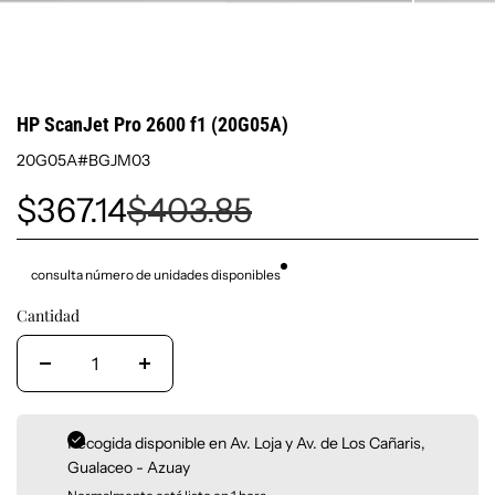
HP ScanJet Pro 2600 f1 (20G05A)
20G05A#BGJM03
$367.14
$403.85
consulta número de unidades disponibles
Cantidad
Recogida disponible en
Av. Loja y Av. de Los Cañaris,
Gualaceo - Azuay