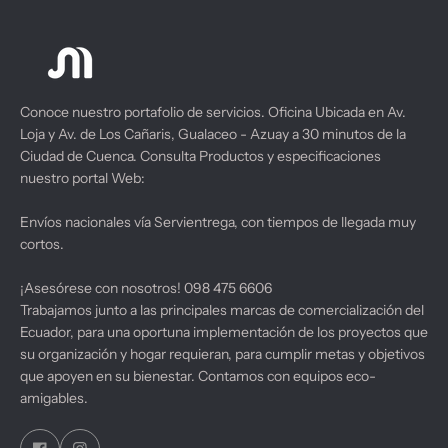
Conoce nuestro portafolio de servicios. Oficina Ubicada en Av.
Hewle
Loja y Av. de Los Cañaris, Gualaceo - Azuay a 30 minutos de la
Portát
Ciudad de Cuenca. Consulta Productos y especificaciones
Hewlett-Packard
Hewlett-Packard
$501
nuestro portal Web:
IMPRESORA TODO EN UNO Smart Tank 500 4SR29A#AKY HP
Impresora multifuncional HP Sma
$267.00
$280.50
$326.35
$349.19
Envíos nacionales vía Servientrega, con tiempos de llegada muy
cortos.
¡Asesórese con nosotros! 098 475 6606
Trabajamos junto a las principales marcas de comercialización del
Ecuador, para una oportuna implementación de los proyectos que
su organización y hogar requieran, para cumplir metas y objetivos
que apoyen en su bienestar. Contamos con equipos eco-
amigables.
DELL
EPSON
Computa
$1,67
Impresora Multifuncional Inlámbrica EcoTank L3250