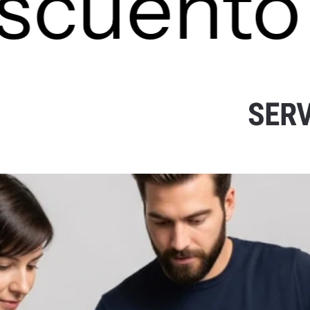
cuento
TECLADO GAMING SCORPION K-
220 USB NEGRO SP GENUIS
$26.50
S
E
R