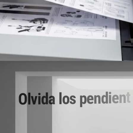
IMPRESORAS
t
n
e
i
d
n
e
p
s
o
l
a
d
i
v
l
O