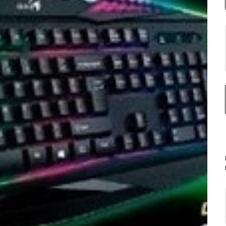
Implementación de páginas empresarial
Comercios Electrónicos
Navegación segura
Software gastronómico
Ciberseguridad
Tecnología médica
Protección a equipo de telecomunicacio
Equipos y hardware
Capacitaciones
Protección a equipo doméstico e industri
Capacitaciones
Soluciones de protección a sistemas de
Asistencia técnica
Energía y sistemas de respaldo
Equipo y protectores Eléctricos
Respaldo a sistemas monofásicos
Respaldo a sistemas trifásicos
Garantías externas