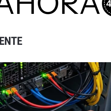
HORA
40
Secadoras
Sillas
Cobertores
Escritorios
Juguetes
Consolas
Productos
E
N
T
E
Mochilas
Bolsos
Cargadores Computación
Maletines
Cargadores Móviles
Accesorios Computadoras
Cámaras
Accesorios Celulares
Altavoces & Auriculares
Unidades Flash USB
Módulos Ram
de Computación
de Audio y Video
Alfombrillas
de Red
Ratones
de Poder
Teclados