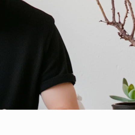
EPSON
Lexmark
Existencias bajas:
En stock
2 unidades
Tanque de Mantenimiento