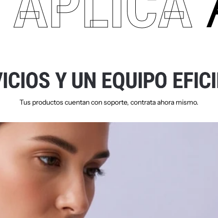
A
APLICA
V
I
C
I
O
S
Y
U
N
E
Q
U
I
P
O
E
F
I
C
I
Tus productos cuentan con soporte, contrata ahora mismo.