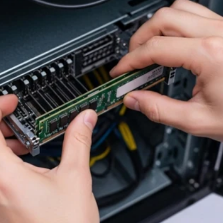
de Red
Cables de Celular
Cables audio y video
Computación