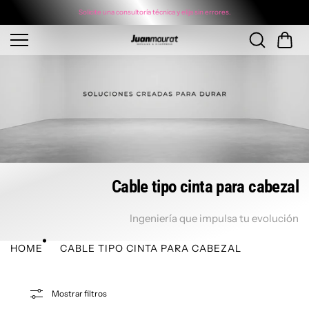
Saltar al
conteni
Solicite una consultoría técnica y elija sin errores.
do
Cable tipo cinta para cabezal
Ingeniería que impulsa tu evolución
HOME
CABLE TIPO CINTA PARA CABEZAL
Mostrar filtros